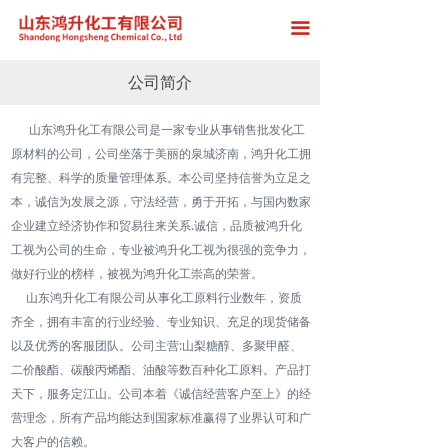
首页
끀
关于我们
公司简介
产品展示
山东鸿升化工有限公司是一家专业从事销售批发化工
原材料的公司，公司坐落于美丽的泉城济南，鸿升化工拥
厂房展示
有完整、科学的质量管理体系。本公司坚持信誉为立足之
新闻中心
本，诚信为发展之源，守法经营，勇于开拓，与国内数家
企业建立经济协作和贸易往来关系.诚信，品质被鸿升化
在线留言
工视为公司的生命，专业被鸿升化工视为很强的竞争力，
做好行业的榜样，被视为鸿升化工崇高的荣誉。
联系我们
山东鸿升化工有限公司从事化工原料行业数年，资质
齐全，拥有丰富的行业经验、专业知识、充足的现货储备
以及优秀的客服团队。公司主营:山梨糖醇、多聚甲醛、
二价酸酯、碳酸丙烯酯、油酸等数百种化工原料。产品打
天下，服务定江山。公司本着《诚信经营客户至上》的经
营理念，所有产品均能达到国家标准赢得了业界认可和广
大客户的信赖。