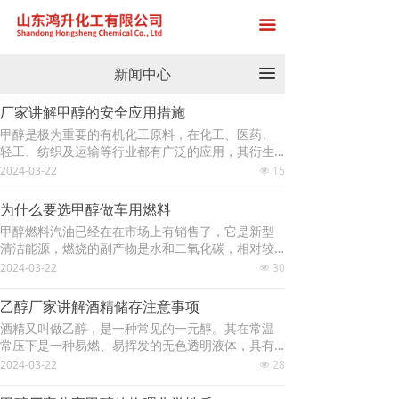
首页
끀
关于我们
新闻中心
끀
产品展示
厂家讲解甲醇的安全应用措施
甲醇是极为重要的有机化工原料，在化工、医药、
厂房展示
轻工、纺织及运输等行业都有广泛的应用，其衍生
物产品发展前景广阔。今天甲醇厂家来为大家介绍
2024-03-22
15
넶
新闻中心
关于甲醇的安全应用措施：身材防护：穿防静电的
事情服。手防护：戴橡胶手套。其他：甲醇工作的
为什么要选甲醇做车用燃料
现场制止抽烟、进食和饮水的事情毕淋浴，换衣履
在线留言
甲醇燃料汽油已经在在市场上有销售了，它是新型
行失业前和按期的体检。小量泄露：用砂土或别的
清洁能源，燃烧的副产物是水和二氧化碳，相对较
不燃的资料的吸附或接收。也可以用大批水冲刷洗
联系我们
环保。为什么要选甲醇做车用燃料，有什么优点？
2024-03-22
30
液稀释后放入废水体系。大批泄露：修建围堤或挖
넶
下面一起跟随甲醇厂家来看看：甲醇是一种性能优
坑收留用泡沫复盖低落蒸气的灾祸。用防爆泵转移
良的汽车新燃料，它的主要优点是辛烷值高，没有
至槽车或公用收集器内，收受接管或运至废料的处
乙醇厂家讲解酒精储存注意事项
污染。实践证明，当汽油中掺入甲醇后，由于它的
理的场合处理。以
酒精又叫做乙醇，是一种常见的一元醇。其在常温
抗震性能好，不需再加入四乙基铅。这种缓和燃料
常压下是一种易燃、易挥发的无色透明液体，具有
燃烧完全，热利用效率高，排放的气体中无铅，一
特殊香味（略带刺激），能与水以任意比互溶，也
2024-03-22
28
氧化碳和其他残留的碳氢化合物量大大减少，从而
넶
能与氯仿、乙醚、甲醇、丙酮和其他多数有机溶剂
减轻了环境污染。甲醇作为汽车燃料的使用方法有
混溶。一般多用于饮料、香精和消毒剂等方面。 酒