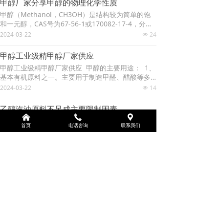
两种，一种是甲醇与汽油混用，一般在汽油中掺入1
甲醇厂家分享甲醇的物理化学性质
精属于几类危化品？储存需要注意哪些问题？接下
5%～20%的甲醇；
甲醇（Methanol，CH3OH）是结构较为简单的饱
来就跟乙醇厂家一起来看一看吧。 因为酒精在常温
和一元醇，CAS号为67-56-1或170082-17-4，分子
下是一种易挥发、易燃的无色透明液体，且其蒸气
量为32.04，沸点为64.7℃。因在干馏木材中头次发
2024-03-22
24
与空气混合能形成爆炸性混合物，符合第三类易燃
넶
现，故又称“木醇”或“木精”。人口服中毒较低剂量约
液体的特性，因此酒精在危险品中属于第三类的易
为100mg/kg体重，经口摄入0.3～1g/kg可致死。
燃液体。而固体酒精则属于危化品中的第四类易燃
甲醇工业级精甲醇厂家供应
用于制造甲醛和农药等，并用作有机物的萃取剂和
固体。这也是为
甲醇工业级精甲醇厂家供应 甲醇的主要用途： 1、
酒精的变性剂等。成品通常由一氧化碳与氢气反应
基本有机原料之一。主要用于制造甲醛、醋酸等多
制得。 甲醇的物理性质 1.性状：无色透明液体，有
种有机产品。也是农药、医药的原料。还是重要的
2024-03-22
14
刺激性气味。 2.熔点（℃）：-97.8 3.沸点
넶
溶剂，亦可掺入汽油作替代燃料使用。 2、用作涂
（℃）：64.7 4.相对密度（水=1）：0.79 5.相对
料、清漆、虫胶、油墨、胶黏剂、染料等的溶剂。
蒸气密度（空气=1）：1.1 6.饱和蒸气压（kPa）：
乙醇汽油原料不足成主要限制因素
也是制造农药、医药、塑料、合成纤维及有机化工
12.3（20℃）
낀
끅
끇
对于当前乙醇汽油推广放缓的原因，多位受访者对
产品如甲醛、甲胺等的原料。其他用作汽车防冻
首页
电话咨询
联系我们
记者表示，原料不足是主要原因。数据显示，当前
液、金属表面清洗剂和酒精变性剂等。 3、甲醇用
我国燃料乙醇产量中，87%原料来源是玉米，11%
2024-03-22
22
作清洗去油剂，MOS级主要用于分立器件，中、大
넶
是木薯、甘蔗，2%是纤维素。玉米生产燃料乙醇工
规模集成电路，BV-级主要用于超大规模集成电路工
艺，包括陈化水稻、小麦等作物，由于可消化“问题
艺技术。 4、用作分析试剂，如作溶剂、甲基化试
粮”“陈化粮”，原料来源稳定、生产技术成熟，且可
剂、色谱分析
上一页
1
/
2
下一页
副产玉米油、酒糟蛋白饲料等，效益整体好，是生
产燃料乙醇的最佳原料。“根据原来的思路，新增的
生物燃料乙醇产能主要是以消化陈化粮为主，但随
着前期上了几个项目后，带动玉米的工业消费需求
版权所有：
山东鸿升化工有限公司
增长，同时饲用消费需求仍保持在较高水平，因此