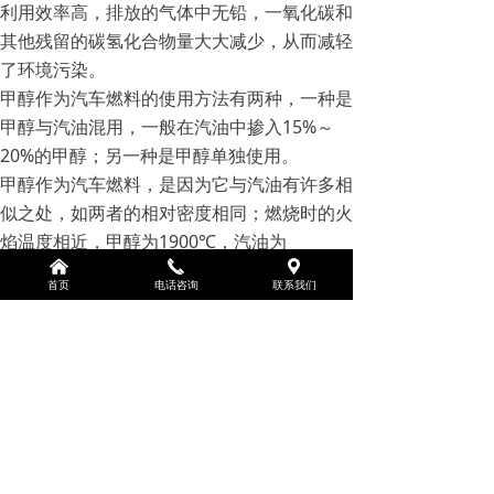
利用效率高，排放的气体中无铅，一氧化碳和
其他残留的碳氢化合物量大大减少，从而减轻
了环境污染。
甲醇作为汽车燃料的使用方法有两种，一种是
甲醇与汽油混用，一般在汽油中掺入15%～
20%的甲醇；另一种是甲醇单独使用。
甲醇作为汽车燃料，是因为它与汽油有许多相
似之处，如两者的相对密度相同；燃烧时的火
焰温度相近，甲醇为1900℃，汽油为
낀
끅
끇
2100℃，甲醇为470℃，汽油为430℃。
首页
电话咨询
联系我们
前一个：
无
ꄴ
后一个：
无
ꄲ
版权所有：
山东鸿升化工有限公司