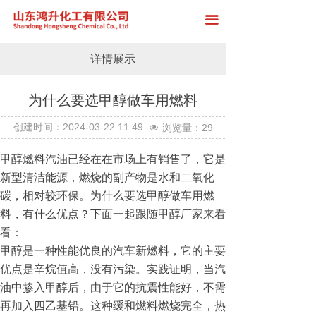
首页
끀
关于我们
详情展示
产品展示
为什么要选甲醇做车用燃料
厂房展示
按钮
创建时间：
2024-03-22
11:49
浏览量：
29
넶
新闻中心
甲醇燃料汽油已经在在市场上有销售了，它是
在线留言
新型清洁能源，燃烧的副产物是水和二氧化
碳，相对较环保。为什么要选甲醇做车用燃
联系我们
料，有什么优点？下面一起跟随甲醇厂家来看
看：
甲醇是一种性能优良的汽车新燃料，它的主要
优点是辛烷值高，没有污染。实践证明，当汽
油中掺入甲醇后，由于它的抗震性能好，不需
再加入四乙基铅。这种缓和燃料燃烧完全，热